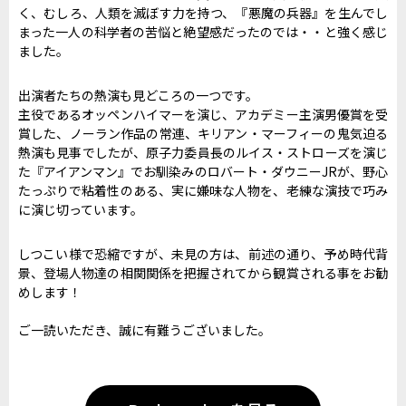
く、むしろ、人類を滅ぼす力を持つ、『悪魔の兵器』を生んでし
まった一人の科学者の苦悩と絶望感だったのでは・・と強く感じ
ました。
出演者たちの熱演も見どころの一つです。
主役であるオッペンハイマーを演じ、アカデミー主演男優賞を受
賞した、ノーラン作品の常連、キリアン・マーフィーの鬼気迫る
熱演も見事でしたが、原子力委員長のルイス・ストローズを演じ
た『アイアンマン』でお馴染みのロバート・ダウニーJRが、野心
たっぷりで粘着性のある、実に嫌味な人物を、老練な演技で巧み
に演じ切っています。
しつこい様で恐縮ですが、未見の方は、前述の通り、予め時代背
景、登場人物達の相関関係を把握されてから観賞される事をお勧
めします！
ご一読いただき、誠に有難うございました。