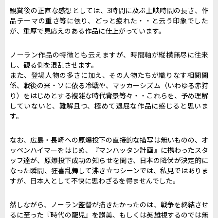
観賞後の正直な感想としては、3時間に及ぶ上映時間の長さ、作
品テーマの重さ等に依り、どっと疲れた・・と云う印象でした
が、重厚で見応えのある作品に仕上がっています。
ノーラン作品の特徴とも云えますが、時間軸が縦横無尽に往来
し、観る側を混乱させます。
また、登場人物の多さに加え、その人物たちが織りなす相関関
係、戦後の米・ソに依る冷戦や、マッカーシズム（いわゆる赤狩
り）をはじめとする複雑な時代背景等々・・これらを、予め理解
していないと、難解且つ、極めて退屈な作品に感じると思いま
す。
なお、広島・長崎への原爆投下の直接的な描写は無いものの、オ
ッペンハイマーをはじめ、『マンハッタン計画』に携わったスタ
ッフ達が、原爆投下成功の知らせを聞き、日本の降伏が決定的に
なった瞬間、狂喜乱舞して沸き立つシーンでは、私見ではありま
すが、日本人として不快に思わざるを得ませんでした。
然しながら、ノーラン監督が描きたかったのは、戦争を終結させ
るに至った『時代の寵児』を讃美、もしくは英雄視するのでは無