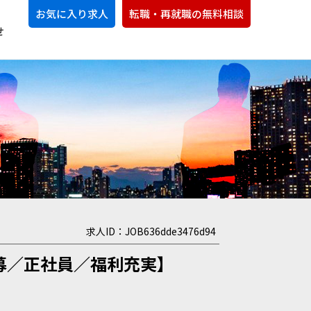
お気に入り求人
転職・再就職の無料相談
せ
求人ID：JOB636dde3476d94
募／正社員／福利充実】