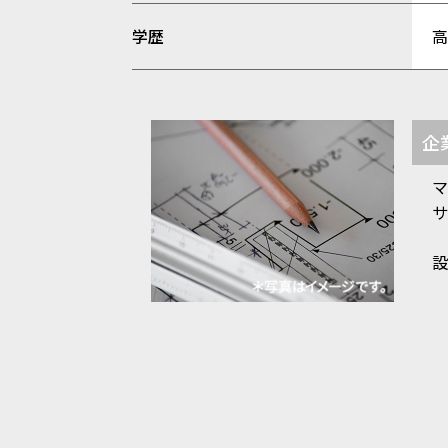
学歴
企
マ
サ
設