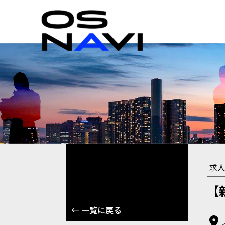
求
【
← 一覧に戻る